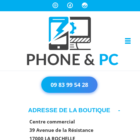
Skip to navigation
Skip to content
Toggl
PHONE & PC
Réparation téléphone et ordinateur sur La Rochelle
09 83 99 54 28
ADRESSE DE LA BOUTIQUE
Centre commercial
39 Avenue de la Résistance
17000 LA ROCHELLE