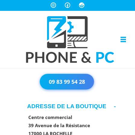
Skip to navigation
Skip to content
Toggl
PHONE & PC
Réparation téléphone et ordinateur sur La Rochelle
09 83 99 54 28
ADRESSE DE LA BOUTIQUE
Centre commercial
39 Avenue de la Résistance
17000 LA ROCHELLE